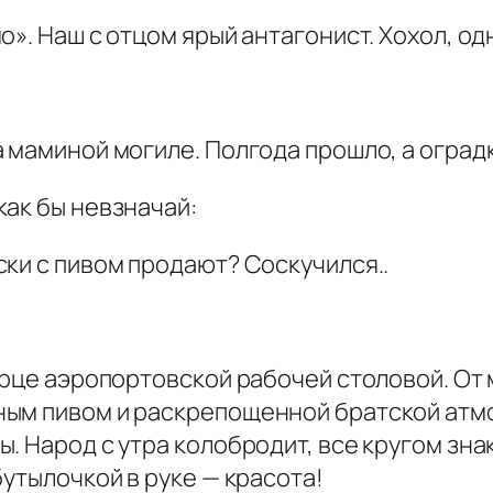
». Наш с отцом ярый антагонист. Хохол, одн
 маминой могиле. Полгода прошло, а оград
как бы невзначай:
ки с пивом продают? Соскучился..
орце аэропортовской рабочей столовой. От 
ым пивом и раскрепощенной братской атмо
. Народ с утра колобродит, все кругом зна
бутылочкой в руке — красота!