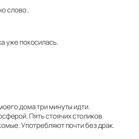
о слово..
ка уже покосилась.
моего дома три минуты идти.
сферой. Пять стоячих столиков
комые. Употребляют почти без драк.