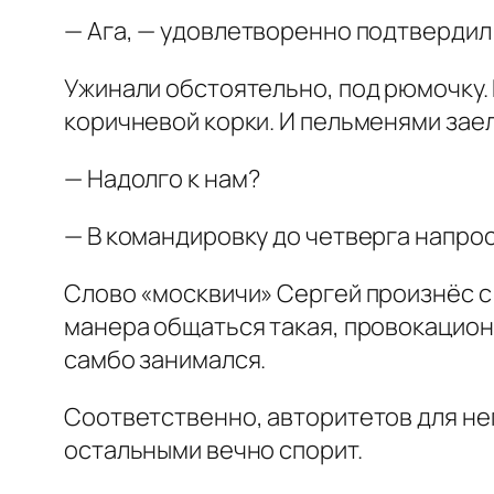
— Ага, — удовлетворенно подтвердил 
Ужинали обстоятельно, под рюмочку. 
коричневой корки. И пельменями заел
— Надолго к нам?
— В командировку до четверга напрос
Слово «москвичи» Сергей произнёс с 
манера общаться такая, провокационна
самбо занимался.
Соответственно, авторитетов для нег
остальными вечно спорит.