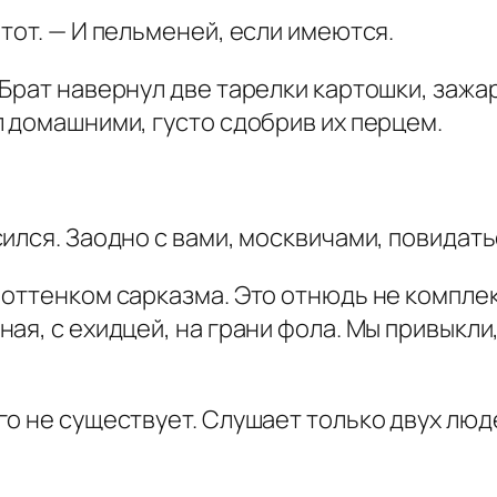
тот. — И пельменей, если имеются.
Брат навернул две тарелки картошки, зажар
 домашними, густо сдобрив их перцем.
ился. Заодно с вами, москвичами, повидать
оттенком сарказма. Это отнюдь не комплек
я, с ехидцей, на грани фола. Мы привыкли,
о не существует. Слушает только двух люде