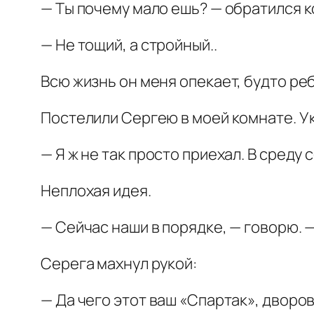
— Ты почему мало ешь? — обратился ко
— Не тощий, а стройный..
Всю жизнь он меня опекает, будто ре
Постелили Сергею в моей комнате. У
— Я ж не так просто приехал. В среду
Неплохая идея.
— Сейчас наши в порядке, — говорю. 
Серега махнул рукой:
— Да чего этот ваш «Спартак», дворов