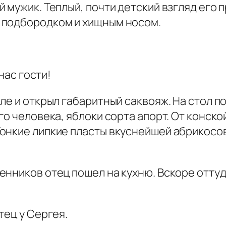
 мужик. Теплый, почти детский взгляд его 
 подбородком и хищным носом.
нас гости!
ле и открыл габаритный саквояж. На стол п
го человека, яблоки сорта апорт. От конско
онкие липкие пласты вкуснейшей абрикосо
енников отец пошел на кухню. Вскоре отт
тец у Сергея.