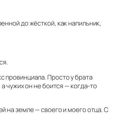
енной до жёсткой, как напильник,
ся.
с провинциала. Просто у брата
 а чужих он не боится — когда-то
й на земле — своего и моего отца. С