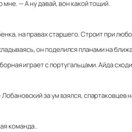
 мне. — А ну давай, вон какой тощий.
бенка, на правах старшего. Строит при люб
кладываясь, он поделился планами на ближ
 сборная играет с португальцами. Айда сходи
— Лобановский за ум взялся, спартаковцев н
ая команда..