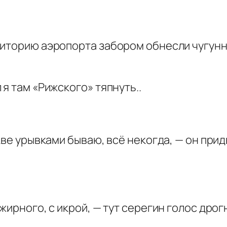
риторию аэропорта забором обнесли чугунн
я там «Рижского» тяпнуть..
кве урывками бываю, всё некогда, — он при
жирного, с икрой, — тут серегин голос дрог