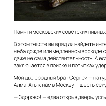
Памяти московских советских пивны
В этом тексте вы вряд ли найдете инт
неба дожде или медленном восходе с
даже не сама действительность. А ес
заключается в поиске и попытках уд
Мой двоюродный брат Сергей — натура
Алма-Аты к нам в Москву — шесть секу
— Здорово! — едва открыв дверь, усл