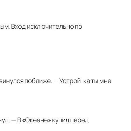
ым. Вход исключительно по
двинулся поближе. — Устрой-ка ты мне
нул. — В «Океане» купил перед