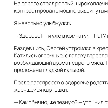
На пороге стоял рослый широкоплечий
контрастировал с мощно выдвинутым
Я невольно улыбнулся:
— Здорово! — и уже в комнату: — Па! У 
Раздевшись, Сергей устроился в крес
Катились огромные, с голову взросло
возбуждающий аромат сырого мяса. Т
проложены гладкой калькой.
После расспросов о здоровье родств
жарящейся картошки.
— Как обычно, железную? — уточнил о