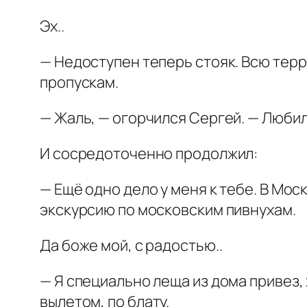
Эх..
— Недоступен теперь стояк. Всю тер
пропускам.
— Жаль, — огорчился Сергей. — Любил 
И сосредоточенно продолжил:
— Ещё одно дело у меня к тебе. В Мос
экскурсию по московским пивнухам.
Да боже мой, с радостью..
— Я специально леща из дома привез, 
вылетом, по блату.