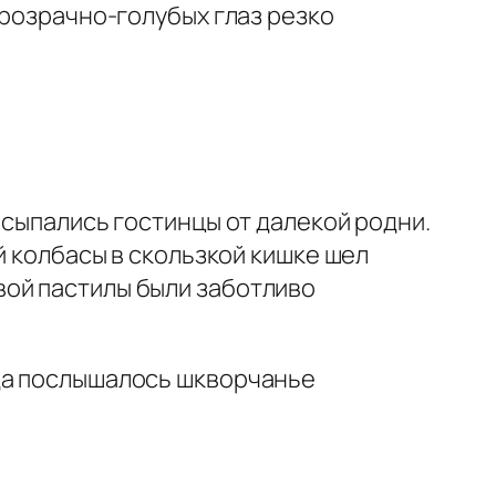
прозрачно-голубых глаз резко
осыпались гостинцы от далекой родни.
й колбасы в скользкой кишке шел
вой пастилы были заботливо
уда послышалось шкворчанье