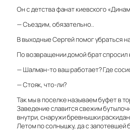
Он с детства фанат киевского «Динамо
— Съездим, обязательно..
В выходные Сергей помог убраться на
По возвращении домой брат спросил 
— Шалман-то ваш работает? Где сосис
— Стояк, что-ли?
Так мы в поселке называем буфет в т
Заведение славится свежим бутылочн
внутри, снаружи бревнышки раскиданы
Летом по солнышку, да с запотевшей 