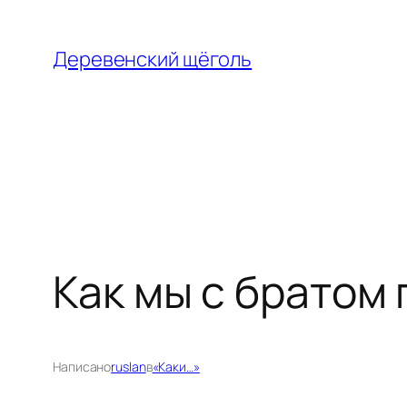
Перейти
к
Деревенский щёголь
содержимому
Как мы с братом 
Написано
ruslan
в
«Каки…»