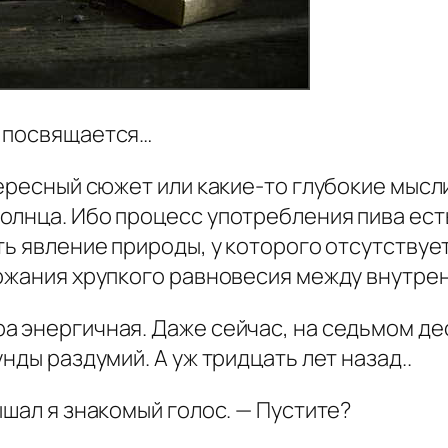
х посвящается…
ересный сюжет или какие-то глубокие мысли
олнца. Ибо процесс употребления пива ест
ть явление природы, у которого отсутствует
ержания хрупкого равновесия между внутре
 энергичная. Даже сейчас, на седьмом деся
нды раздумий. А уж тридцать лет назад..
ышал я знакомый голос. — Пустите?