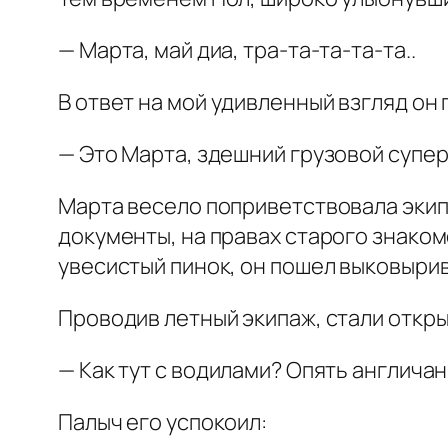
— Марта, май диа, тра-та-та-та-та..
В ответ на мой удивленный взгляд он
— Это Марта, здешний грузовой супер
Марта весело поприветствовала экипа
документы, на правах старого знаком
увесистый пинок, он пошел выковырив
Проводив летный экипаж, стали откры
— Как тут с водилами? Опять англича
Палыч его успокоил: