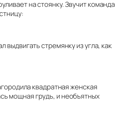
уливает на стоянку. Звучит команда
стницу:
л выдвигать стремянку из угла, как
загородила квадратная женская
сь мощная грудь, и необъятных