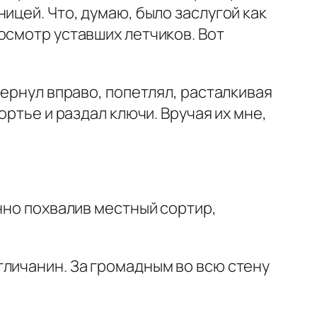
ицей. Что, думаю, было заслугой как
осмотр уставших летчиков. Вот
вернул вправо, попетлял, расталкивая
ортье и раздал ключи. Вручая их мне,
нно похвалив местный сортир,
гличанин. За громадным во всю стену