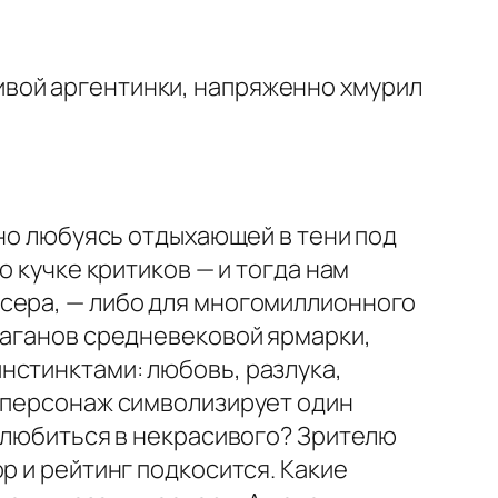
ивой аргентинки, напряженно хмурил
нно любуясь отдыхающей в тени под
о кучке критиков — и тогда нам
ссера, — либо для многомиллионного
лаганов средневековой ярмарки,
нстинктами: любовь, разлука,
й персонаж символизирует один
 влюбиться в некрасивого? Зрителю
р и рейтинг подкосится. Какие