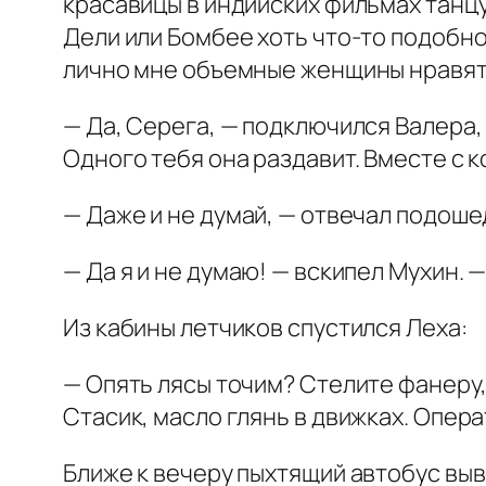
красавицы в индийских фильмах танцую
Дели или Бомбее хоть что-то подобно
лично мне объемные женщины нравятся
— Да, Серега, — подключился Валера,
Одного тебя она раздавит. Вместе с к
— Даже и не думай, — отвечал подоше
— Да я и не думаю! — вскипел Мухин. 
Из кабины летчиков спустился Леха:
— Опять лясы точим? Стелите фанеру,
Стасик, масло глянь в движках. Опер
Ближе к вечеру пыхтящий автобус выв