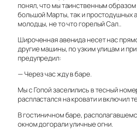
понял, что мы таинственным образом 
большой Марты, так и простодушных а
молодцы, не то что горелый Сал..
Широченная авенида несет нас прямо 
другие машины, по узким улицам и при
предупредил:
— Через час жду в баре.
Мы с Гопой заселились в тесный номе
распластался на кровати и включил те
В гостиничном баре, располагавшемс
окном догорали уличные огни.