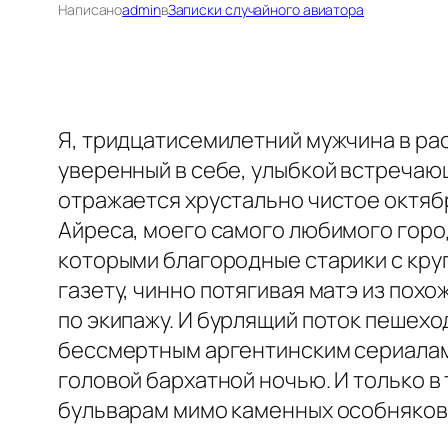
Написано
admin
в
Записки случайного авиатора
Я, тридцатисемилетний мужчина в расц
уверенный в себе, улыбкой встречающ
отражается хрустально чистое октябр
Айреса, моего самого любимого город
которыми благородные старики с кру
газету, чинно потягивая матэ из пох
по экипажу. И бурлящий поток пешехо
бессмертным аргентинским сериалам 
головой бархатной ночью. И только в
бульварам мимо каменных особняков 