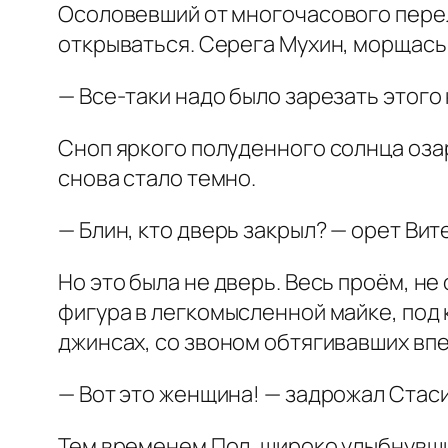
Осоловевший от многочасового переле
открываться. Серега Мухин, морщась 
— Все-таки надо было зарезать этого 
Сноп яркого полуденного солнца озари
снова стало темно.
— Блин, кто дверь закрыл? — орет Вит
Но это была не дверь. Весь проём, н
фигура в легкомысленной майке, под
джинсах, со звоном обтягивавших вп
— Вот это женщина! — задрожал Стаси
Тем временем Пол, широко улыбнувши