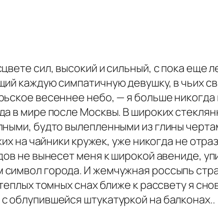
вете сил, высокий и сильный, с пока еще л
ий каждую симпатичную девушку, в чьих св
ьское весеннее небо, — я больше никогда 
а в мире после Москвы. В широких стеклян
пными, будто вылепленными из глины черт
ожих на чайники кружек, уже никогда не отр
дов не вынесет меня к широкой авениде, у
символ города. И жемчужная россыпь стра
 теплых томных снах ближе к рассвету я сн
с облупившейся штукатуркой на балконах..