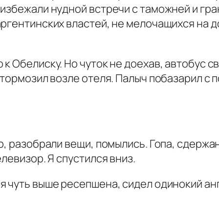
избежали нудной встречи с таможней и гран
ргентинских властей, не мелочащихся на д
к Обелиску. Но чуток не доехав, автобус с
тормозил возле отеля. Палыч побазарил с п
р, разобрали вещи, помылись. Гопа, сдержа
левизор. Я спустился вниз.
я чуть выше ресепшена, сидел одинокий ан