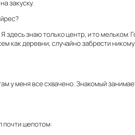
на закуску.
Айрес?
 Я здесь знаю только центр, и то мельком.
сем как деревни, случайно забрести никому
т там у меня все схвачено. Знакомый занима
л почти шепотом: