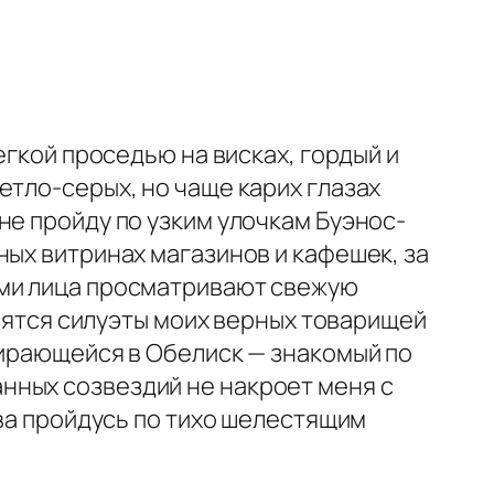
егкой проседью на висках, гордый и
етло-серых, но чаще карих глазах
не пройду по узким улочкам Буэнос-
ных витринах магазинов и кафешек, за
ами лица просматривают свежую
азятся силуэты моих верных товарищей
пирающейся в Обелиск — знакомый по
нных созвездий не накроет меня с
ова пройдусь по тихо шелестящим