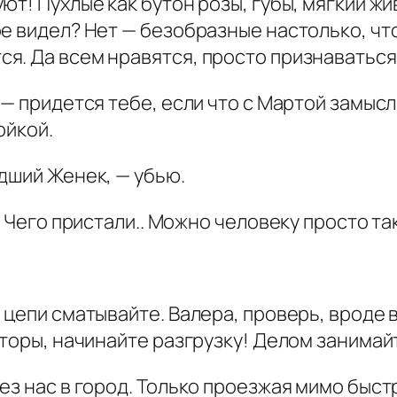
т! Пухлые как бутон розы, губы, мягкий живо
е видел? Нет — безобразные настолько, чт
. Да всем нравятся, просто признаваться н
 — придется тебе, если что с Мартой замысл
ойкой.
дший Женек, — убью.
— Чего пристали.. Можно человеку просто та
 цепи сматывайте. Валера, проверь, вроде 
аторы, начинайте разгрузку! Делом занимайт
ез нас в город. Только проезжая мимо быст