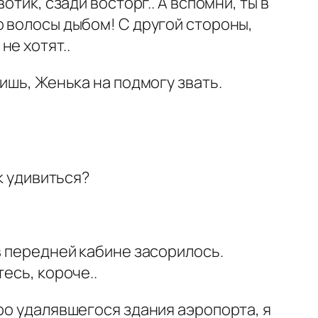
тик, сзади восторг.. А вспомни, ты в
о волосы дыбом! С другой стороны,
е хотят..
ишь, Женька на подмогу звать.
к удивиться?
в передней кабине засорилось.
есь, короче..
ро удалявшегося здания аэропорта, я