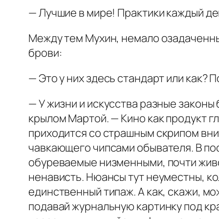
— Лучшие в мире! Практики каждый ден
Между тем Мухин, немало озадаченн
брови:
— Это у них здесь стандарт или как?
— У жизни и искусства разные законы
крылом Мартой. — Кино как продукт гл
приходится со страшным скрипом вни
чавкающего чипсами обывателя. В по
обуреваемые низменными, почти живо
ненависть. Нюансы тут неуместны, к
единственный типаж. А как, скажи, м
подавай журнальную картинку под кра