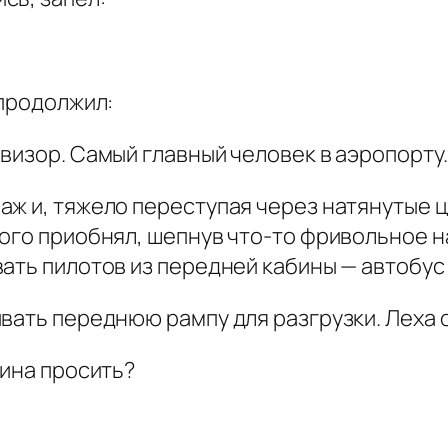
 продолжил:
визор. Самый главный человек в аэропорту.
ж и, тяжело переступая через натянутые це
ого приобнял, шепнув что-то фривольное на
ать пилотов из передней кабины — автобус г
вать переднюю рампу для разгрузки. Леха 
нина просить?