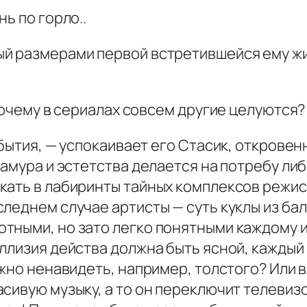
ь по горло..
ый размерами первой встретившейся ему ж
 Почему в сериалах совсем другие целуются?
 бытия, — успокаивает его Стасик, открове
амура и эстетства делается на потребу либ
кать в лабиринты тайных комплексов режи
следнем случае артисты — суть куклы из ба
тными, но зато легко понятными каждому и
оллизия действа должна быть ясной, кажды
ожно ненавидеть, например, толстого? Или
сивую музыку, а то он переключит телевизо