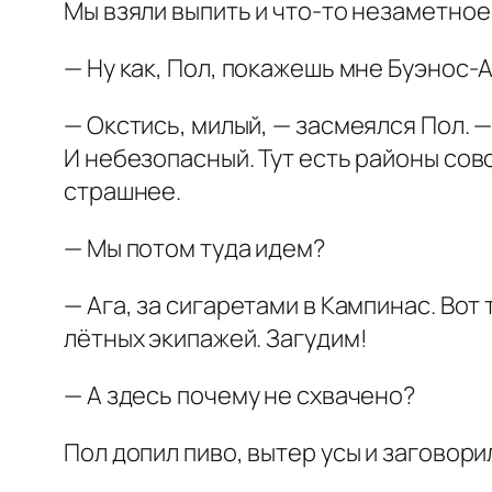
Мы взяли выпить и что-то незаметное 
— Ну как, Пол, покажешь мне Буэнос-
— Окстись, милый, — засмеялся Пол. —
И небезопасный. Тут есть районы сов
страшнее.
— Мы потом туда идем?
— Ага, за сигаретами в Кампинас. Во
лётных экипажей. Загудим!
— А здесь почему не схвачено?
Пол допил пиво, вытер усы и заговори