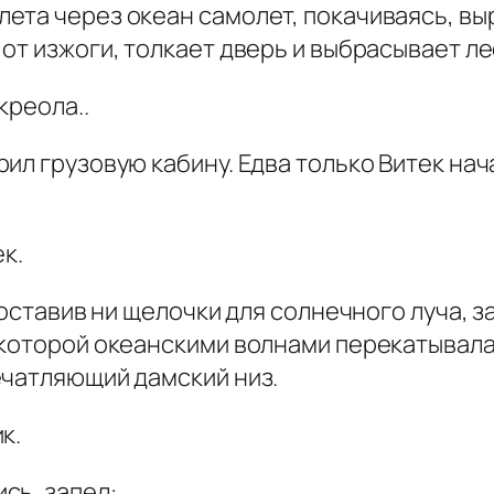
та через океан самолет, покачиваясь, выр
от изжоги, толкает дверь и выбрасывает ле
креола..
л грузовую кабину. Едва только Витек нача
ек.
е оставив ни щелочки для солнечного луча, 
 которой океанскими волнами перекатывала
ечатляющий дамский низ.
к.
сь, запел: