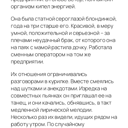
организм кипел энергией.
Она была статной сероглазой блондинкой,
года на три старше его. Красивой, в меру
умной, положительной и серьезной – за
плечами неудачный брак, от которого она
на паях с мамой растила дочку. Работала
сменным оператором на том же
предприятии.
Их отношения ограничивались
разговорами в курилке. Вместе смеялись
над шутками и анекдотами. Изредка на
совместных пьянках он приглашал ее на
танец, и они качались, обнявшись, в такт
медленной лирической мелодии.
Несколько раз их видели, идущих рядом на
работу утром. По случайному