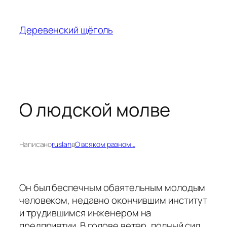
Перейти
к
Деревенский щёголь
содержимому
О людской молве
Написано
ruslan
в
О всяком разном…
Он был беспечным обаятельным молодым
человеком, недавно окончившим институт
и трудившимся инженером на
предприятии. В голове ветер, полный сил