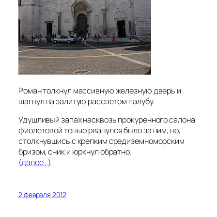
Роман толкнул массивную железную дверь и
шагнул на залитую рассветом палубу.
Удушливый запах насквозь прокуренного салона
фиолетовой тенью рванулся было за ним, но,
столкнувшись с крепким средиземноморским
бризом, сник и юркнул обратно.
(далее…)
2 февраля 2012