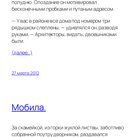
полудню. Опоздание он мотивировал
бесконечными пробками и путаным адресом.
— У вас в районе все дома под номером три
рядышком слеплены, — удивлялся он, разводя
руками. — Архитекторы, видать, двоешниками
были.
(далее…)
27 марта 2012
Мобила.
За скамейкой, из горки жухлой листвы, заботливо
собранной поутру дворником, раздавался