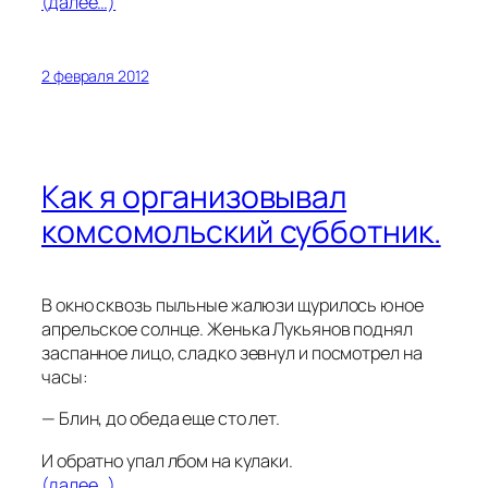
(далее…)
2 февраля 2012
Как я организовывал
комсомольский субботник.
В окно сквозь пыльные жалюзи щурилось юное
апрельское солнце. Женька Лукьянов поднял
заспанное лицо, сладко зевнул и посмотрел на
часы:
— Блин, до обеда еще сто лет.
И обратно упал лбом на кулаки.
(далее…)