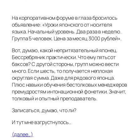
На корпоративном форуме в глаза бросилось
объявление: «Уроки японского от носителя
языка. Начальный уровень. Два раза в неделю.
Группа 5 человек. Цена за месяц 3000 рублей».
Вот, думаю, какой непритязательный японец.
Бессребряник практически. Что ему пятьсот
баксов? С другой стороны, групп можно вести
много. Если шесть, то получается неплохая
округлая сумма. Даже для рядового японца.
Плюс навыки обучения бестолковых менеджеров
премудростям интонационной фонетики. Значит,
толковый и опытный преподаватель.
Записаться, думаю, что ли?
И тут мне взгрустнулось..
(далее…)