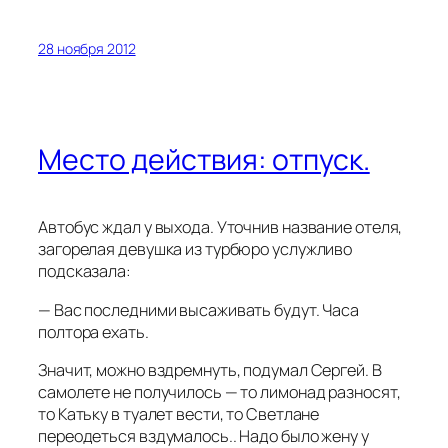
28 ноября 2012
Место действия: отпуск.
Автобус ждал у выхода. Уточнив название отеля,
загорелая девушка из турбюро услужливо
подсказала:
— Вас последними высаживать будут. Часа
полтора ехать.
Значит, можно вздремнуть, подумал Сергей. В
самолете не получилось — то лимонад разносят,
то Катьку в туалет вести, то Светлане
переодеться вздумалось.. Надо было жену у