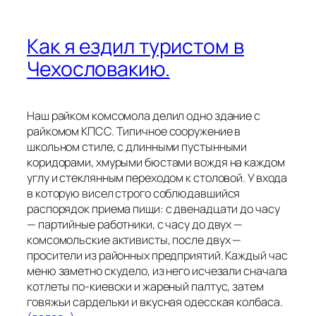
Как я ездил туристом в
Чехословакию.
Наш райком комсомола делил одно здание с
райкомом КПСС. Типичное сооружение в
школьном стиле, с длинными пустынными
коридорами, хмурыми бюстами вождя на каждом
углу и стеклянным переходом к столовой. У входа
в которую висел строго соблюдавшийся
распорядок приема пищи: с двенадцати до часу
— партийные работники, с часу до двух —
комсомольские активисты, после двух —
просители из районных предприятий. Каждый час
меню заметно скудело, из него исчезали сначала
котлеты по-киевски и жареный палтус, затем
говяжьи сардельки и вкусная одесская колбаса.