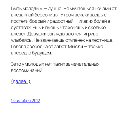
Быть молодым — лучше. Не мучаешься ночами от
внезапной бессоницы. Утром вскакиваешь с
постели бодрый и радостный. Никаких болей в
суставах. Ешь и пьешь что хочешь и сколько
влезет. Девушки заглядываются, игриво
улыбаясь. Не замечаешь ступенек на лестнице.
Голова свободна от забот. Мысли — только
вперед, о будущем.
Зато у молодых нет таких замечательных
воспоминаний.
(далее…)
15 октября 2012