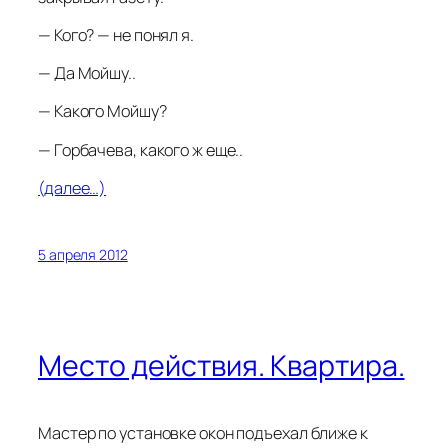
— Кого? — не понял я.
— Да Мойшу..
— Какого Мойшу?
— Горбачева, какого ж еще..
(далее…)
5 апреля 2012
Место действия. Квартира.
Мастер по установке окон подъехал ближе к